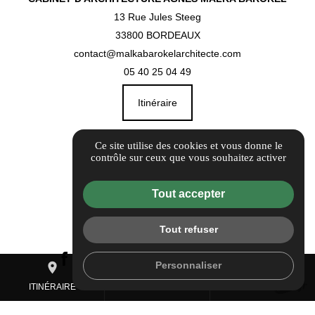
13 Rue Jules Steeg
33800 BORDEAUX
contact@malkabarokelarchitecte.com
05 40 25 04 49
Itinéraire
Guide Local
Ce site utilise des cookies et vous donne le
contrôle sur ceux que vous souhaitez activer
Informations complémentaires
Mentions légales
Tout accepter
Politique de confidentialité
Flux RSS
Tout refuser
Gestion des cookies
Personnaliser
place
mail
call
ITINÉRAIRE
CONTACTEZ-NOUS
05 40 25 04 49