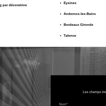
Eysines
 par décoratrice
Andernos-les-Bains
Bordeaux Gironde
Talence
Les champs indi
Nom*