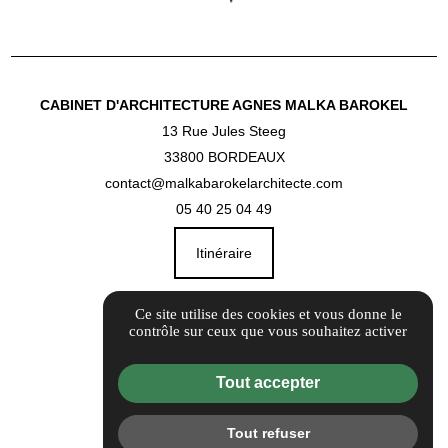
CABINET D'ARCHITECTURE AGNES MALKA BAROKEL
13 Rue Jules Steeg
33800 BORDEAUX
contact@malkabarokelarchitecte.com
05 40 25 04 49
Itinéraire
Guide Local
Ce site utilise des cookies et vous donne le
contrôle sur ceux que vous souhaitez activer
Informations complémentaires
Mentions légales
Tout accepter
Politique de confidentialité
Flux RSS
Tout refuser
Gestion des cookies